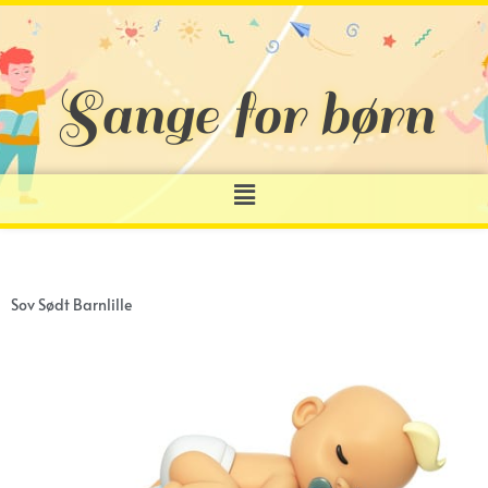
Gå
til
indholdet
Sange for børn
Menu
Sov Sødt Barnlille