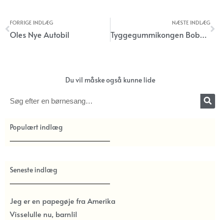
FORRIGE INDLÆG
NÆSTE INDLÆG
Tidligere
N
Oles Nye Autobil
Tyggegummikongen Bobbel
Du vil måske også kunne lide
Søg
Populært indlæg
Seneste indlæg
Jeg er en papegøje fra Amerika
Visselulle nu, barnlil