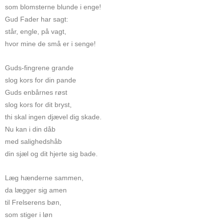
som blomsterne blunde i enge!
Gud Fader har sagt:
står, engle, på vagt,
hvor mine de små er i senge!
Guds-fingrene grande
slog kors for din pande
Guds enbårnes røst
slog kors for dit bryst,
thi skal ingen djævel dig skade.
Nu kan i din dåb
med salighedshåb
din sjæl og dit hjerte sig bade.
Læg hænderne sammen,
da lægger sig amen
til Frelserens bøn,
som stiger i løn