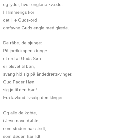
og lyder, hvor englene kvæde.
I Himmerigs kor
det lille Guds-ord
omfavne Guds engle med glæde.
De råbe, de sjunge:
På jordklimpens tunge
et ord af Guds Søn
er blevet til bøn,
svang hid sig på åndedræts-vinger.
Gud Fader i løn,
sig ja til den bøn!
Fra lavland livsalig den klinger.
Og alle de købte,
i Jesu navn døbte,
som striden har stridt,
som døden har lidt,