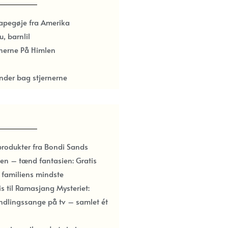
papegøje fra Amerika
u, barnlil
rnerne På Himlen
nder bag stjernerne
produkter fra Bondi Sands
en – tænd fantasien: Gratis
l familiens mindste
ris til Ramasjang Mysteriet:
ndlingssange på tv – samlet ét