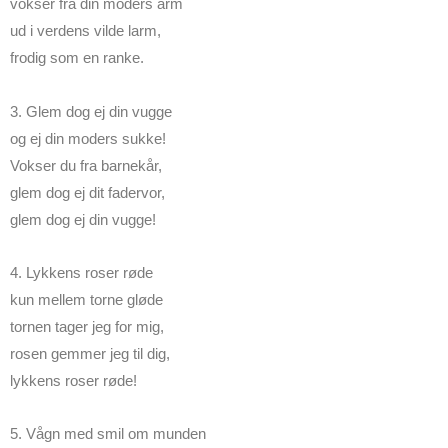
vokser fra din moders arm
ud i verdens vilde larm,
frodig som en ranke.
3. Glem dog ej din vugge
og ej din moders sukke!
Vokser du fra barnekår,
glem dog ej dit fadervor,
glem dog ej din vugge!
4. Lykkens roser røde
kun mellem torne gløde
tornen tager jeg for mig,
rosen gemmer jeg til dig,
lykkens roser røde!
5. Vågn med smil om munden