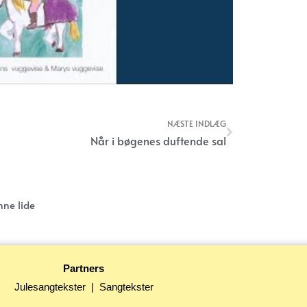
NÆSTE INDLÆG
Næste
Når i bøgenes duftende sal
nne lide
Partners
Julesangtekster
|
Sangtekster