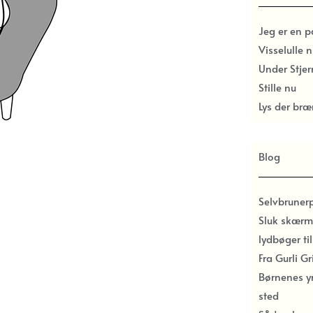
Jeg er en 
Visselulle n
Under Stje
Stille nu
Lys der bræ
Blog
Selvbruner
Sluk skærm
lydbøger ti
Fra Gurli G
Børnenes y
sted