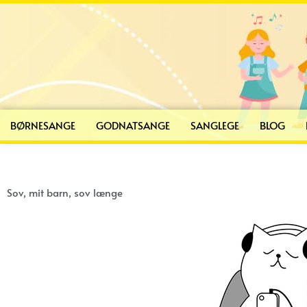
Gå
til
indholdet
BØRNESANGE
GODNATSANGE
SANGLEGE
BLOG
Sov, mit barn, sov længe