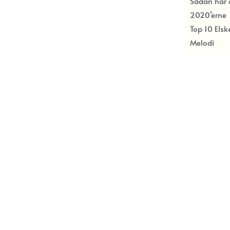
Sådan har c
2020’erne
Top 10 Els
Melodi