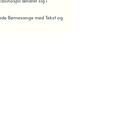
asinospil ændret sig i
kede Børnesange med Tekst og