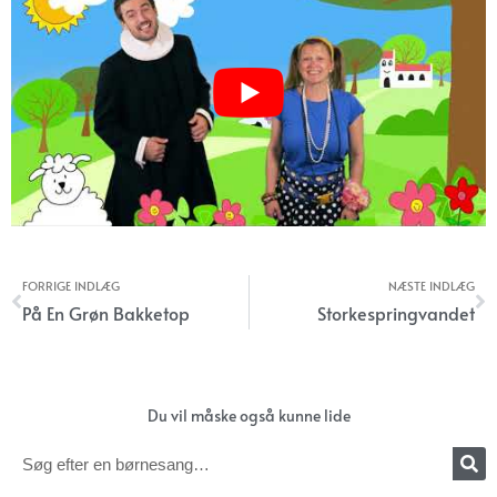
FORRIGE INDLÆG
NÆSTE INDLÆG
Tidligere
N
På En Grøn Bakketop
Storkespringvandet
Du vil måske også kunne lide
Søg