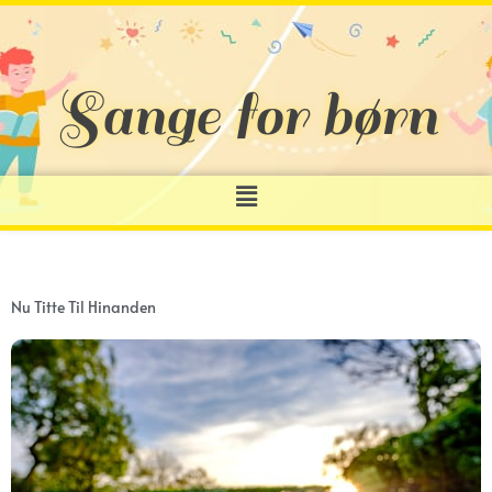
Gå
til
indholdet
Sange for børn
Menu
Nu Titte Til Hinanden