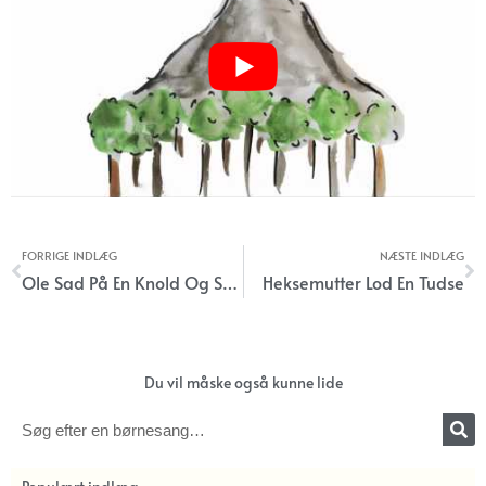
FORRIGE INDLÆG
NÆSTE INDLÆG
Tidligere
N
Ole Sad På En Knold Og Sang
Heksemutter Lod En Tudse
Du vil måske også kunne lide
Søg