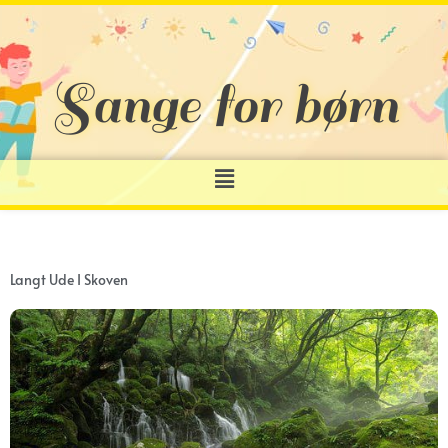
Gå
til
indholdet
Sange for børn
Menu
Langt Ude I Skoven