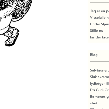
Jeg er en 
Visselulle n
Under Stje
Stille nu
Lys der bræ
Blog
Selvbruner
Sluk skærm
lydbøger ti
Fra Gurli G
Børnenes y
sted