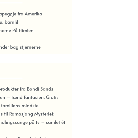
papegøje fra Amerika
u, barnlil
rnerne På Himlen
nder bag stjernerne
produkter fra Bondi Sands
en – tænd fantasien: Gratis
l familiens mindste
ris til Ramasjang Mysteriet:
ndlingssange på tv – samlet ét