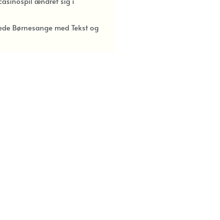
asinospil ændret sig i
kede Børnesange med Tekst og