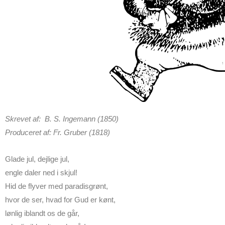
Skrevet af: B. S. Ingemann (1850)
Produceret af: Fr. Gruber (1818)
Glade jul, dejlige jul,
engle daler ned i skjul!
Hid de flyver med paradisgrønt,
hvor de ser, hvad for Gud er kønt,
lønlig iblandt os de går,