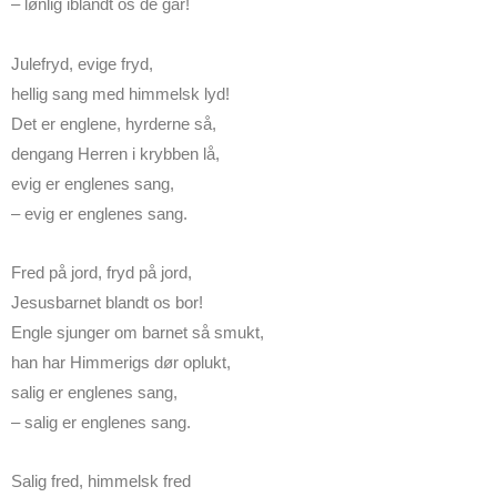
– lønlig iblandt os de går!
Julefryd, evige fryd,
hellig sang med himmelsk lyd!
Det er englene, hyrderne så,
dengang Herren i krybben lå,
evig er englenes sang,
– evig er englenes sang.
Fred på jord, fryd på jord,
Jesusbarnet blandt os bor!
Engle sjunger om barnet så smukt,
han har Himmerigs dør oplukt,
salig er englenes sang,
– salig er englenes sang.
Salig fred, himmelsk fred