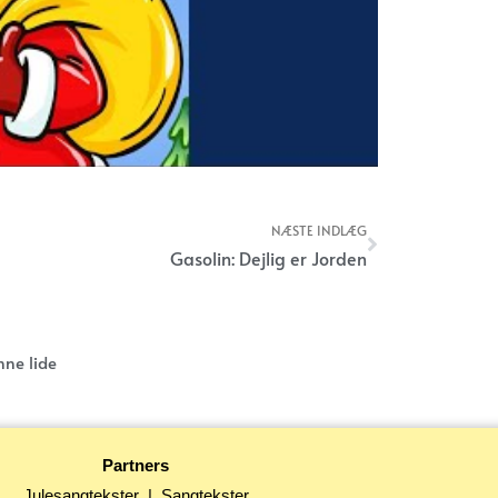
NÆSTE INDLÆG
Næste
Gasolin: Dejlig er Jorden
nne lide
Partners
Julesangtekster
|
Sangtekster