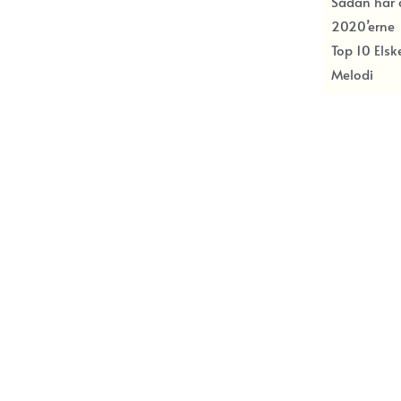
Sådan har c
2020’erne
Top 10 Els
Melodi