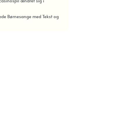
asinospil ændret sig i
kede Børnesange med Tekst og