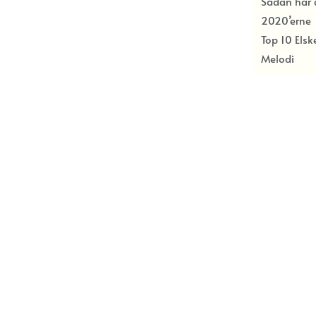
Sådan har c
2020’erne
Top 10 Els
Melodi