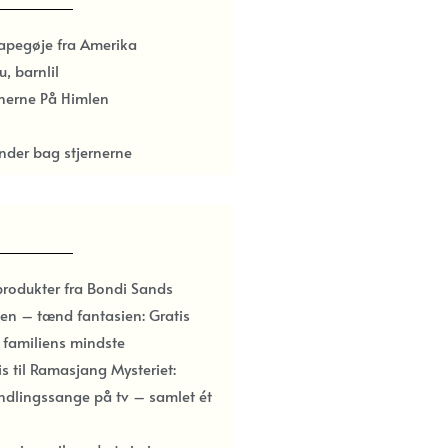
papegøje fra Amerika
u, barnlil
rnerne På Himlen
nder bag stjernerne
produkter fra Bondi Sands
en – tænd fantasien: Gratis
l familiens mindste
ris til Ramasjang Mysteriet:
ndlingssange på tv – samlet ét