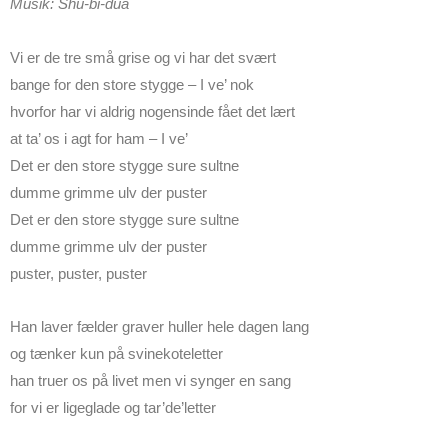
Musik: Shu-bi-dua
Vi er de tre små grise og vi har det svært
bange for den store stygge – I ve’ nok
hvorfor har vi aldrig nogensinde fået det lært
at ta’ os i agt for ham – I ve’
Det er den store stygge sure sultne
dumme grimme ulv der puster
Det er den store stygge sure sultne
dumme grimme ulv der puster
puster, puster, puster
Han laver fælder graver huller hele dagen lang
og tænker kun på svinekoteletter
han truer os på livet men vi synger en sang
for vi er ligeglade og tar’de’letter