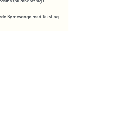
asinospil ændret sig i
kede Børnesange med Tekst og