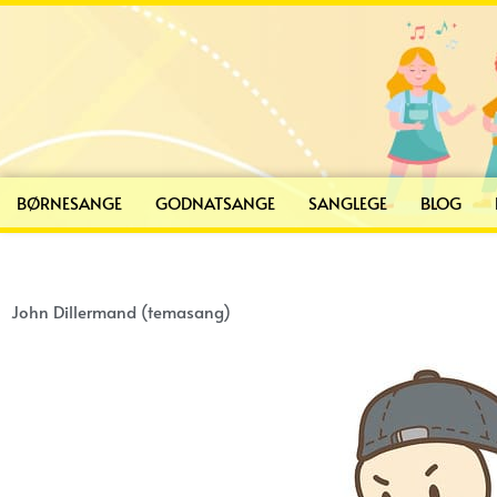
Gå
til
indholdet
BØRNESANGE
GODNATSANGE
SANGLEGE
BLOG
John Dillermand (temasang)