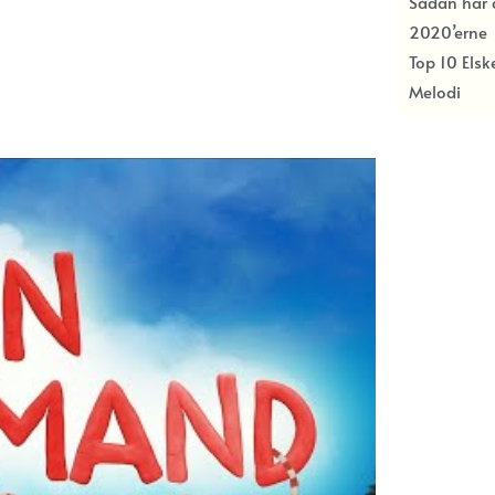
Sådan har c
2020’erne
Top 10 Els
Melodi