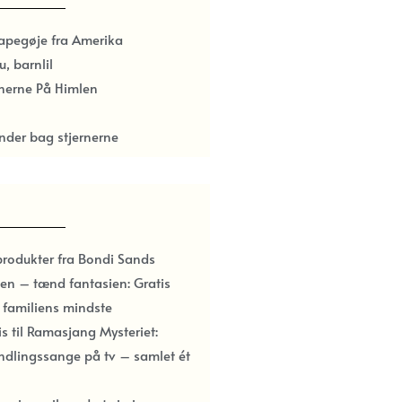
papegøje fra Amerika
u, barnlil
rnerne På Himlen
nder bag stjernerne
produkter fra Bondi Sands
en – tænd fantasien: Gratis
l familiens mindste
ris til Ramasjang Mysteriet:
ndlingssange på tv – samlet ét