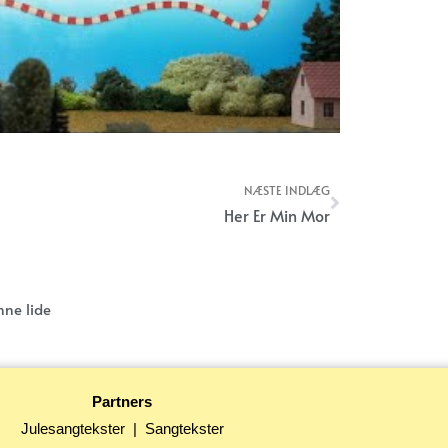
NÆSTE INDLÆG
Næste
Her Er Min Mor
nne lide
Partners
Julesangtekster
|
Sangtekster