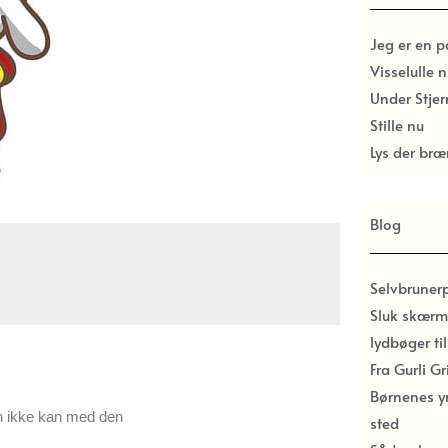
Jeg er en 
Visselulle n
Under Stje
Stille nu
Lys der bræ
Blog
Selvbruner
Sluk skærm
lydbøger ti
Fra Gurli G
Børnenes y
n ikke kan med den
sted