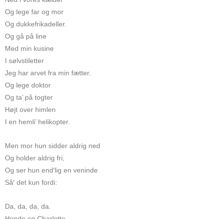
Og lege far og mor
Og dukkefrikadeller.
Og gå på line
Med min kusine
I sølvstiletter
Jeg har arvet fra min fætter.
Og lege doktor
Og ta’ på togter
Højt over himlen
I en hemli’ helikopter.
Men mor hun sidder aldrig ned
Og holder aldrig fri,
Og ser hun end′lig en veninde
Så′ det kun fordi:
Da, da, da, da.
Hende og Charlotte