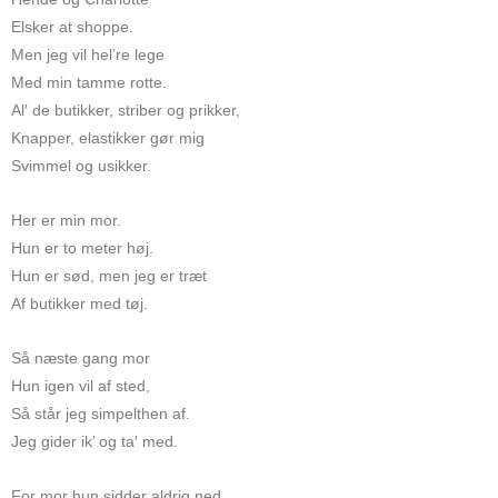
Elsker at shoppe.
Men jeg vil hel’re lege
Med min tamme rotte.
Al′ de butikker, striber og prikker,
Knapper, elastikker gør mig
Svimmel og usikker.
Her er min mor.
Hun er to meter høj.
Hun er sød, men jeg er træt
Af butikker med tøj.
Så næste gang mor
Hun igen vil af sted,
Så står jeg simpelthen af.
Jeg gider ik’ og ta′ med.
For mor hun sidder aldrig ned