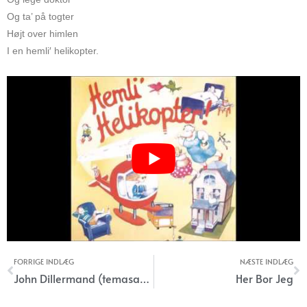
Og ta’ på togter
Højt over himlen
I en hemli′ helikopter.
FORRIGE INDLÆG
NÆSTE INDLÆG
Tidligere
N
John Dillermand (temasang)
Her Bor Jeg