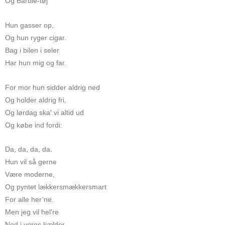
Og Barbie-tøj
Hun gasser op,
Og hun ryger cigar.
Bag i bilen i seler
Har hun mig og far.
For mor hun sidder aldrig ned
Og holder aldrig fri,
Og lørdag ska′ vi altid ud
Og købe ind fordi:
Da, da, da, da.
Hun vil så gerne
Være moderne,
Og pyntet lækkersmækkersmart
For alle her’ne.
Men jeg vil hel′re
Ned i vores kælder