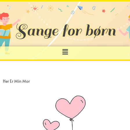
Gå
til
indholdet
Sange for børn
Menu
Her Er Min Mor