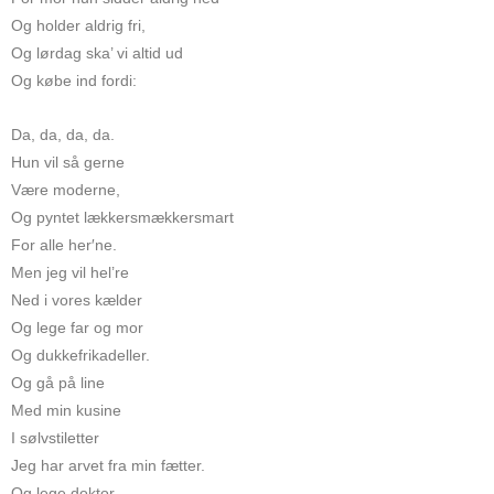
Og holder aldrig fri,
Og lørdag ska’ vi altid ud
Og købe ind fordi:
Da, da, da, da.
Hun vil så gerne
Være moderne,
Og pyntet lækkersmækkersmart
For alle her′ne.
Men jeg vil hel’re
Ned i vores kælder
Og lege far og mor
Og dukkefrikadeller.
Og gå på line
Med min kusine
I sølvstiletter
Jeg har arvet fra min fætter.
Og lege doktor